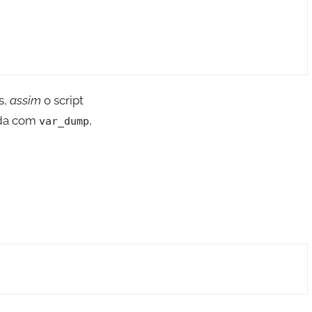
s,
assim
o script
bida com
,
var_dump