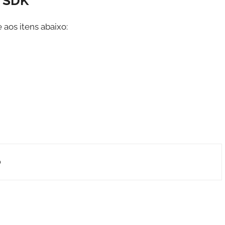
o SDK
 aos itens abaixo:
p