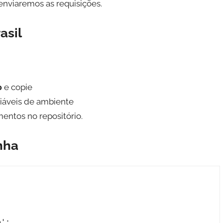
 enviaremos as requisições.
asil
p
e copie
iáveis de ambiente
mentos no repositório.
inha
';
