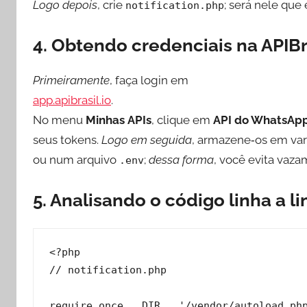
Logo depois
, crie
; será nele que
notification.php
4. Obtendo credenciais na APIBr
Primeiramente
, faça login em
app.apibrasil.io
.
No menu
Minhas APIs
, clique em
API do WhatsAp
seus tokens.
Logo em seguida
, armazene‑os em var
ou num arquivo
;
dessa forma
, você evita vaza
.env
5. Analisando o código linha a l
<?php

// notification.php

require_once __DIR__.'/vendor/autoload.php