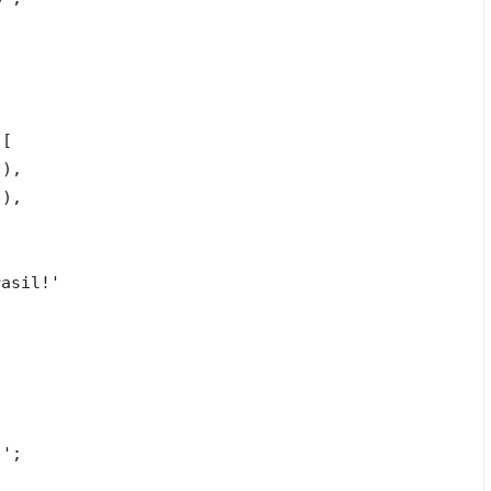
[

),

),

asil!'

';
