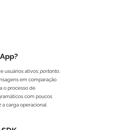
sApp?
e usuários ativos;
portanto
,
 mensagens em comparação
ica o processo de
ogramáticos com poucos
z a carga operacional