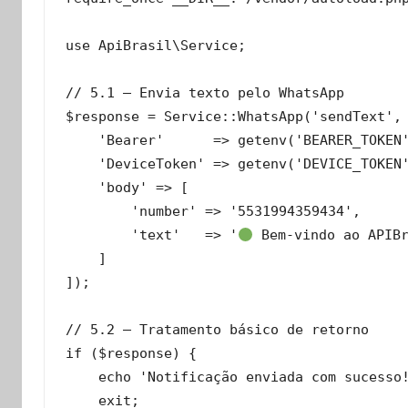
use ApiBrasil\Service;

// 5.1 – Envia texto pelo WhatsApp

$response = Service::WhatsApp('sendText', 
    'Bearer'      => getenv('BEARER_TOKEN'
    'DeviceToken' => getenv('DEVICE_TOKEN'
    'body' => [

        'number' => '5531994359434',

        'text'   => '
 Bem‑vindo ao APIBr
    ]

]);

// 5.2 – Tratamento básico de retorno

if ($response) {

    echo 'Notificação enviada com sucesso!
    exit;
