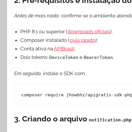
2. Pré‑requisitos e instalação d
Antes de mais nada
, confirme se o ambiente atende
PHP 8.1 ou superior (
downloads oficiais
);
Composer instalado (
guia rápido
);
Conta ativa na
APIBrasil
;
Dois tokens:
e
.
DeviceToken
BearerToken
Em seguida
, instale o SDK com:
composer require jhowbhz/apigratis-sdk-ph
3. Criando o arquivo
notification.php